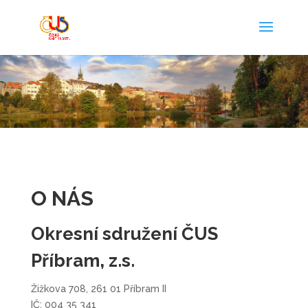
O NÁS
Okresní sdružení ČUS
Příbram, z.s.
Žižkova 708, 261 01 Příbram II
IČ: 004 35 341