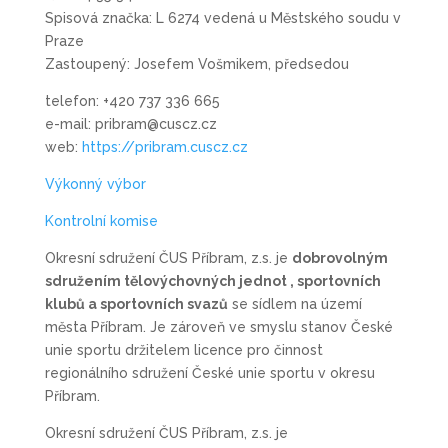
Spisová značka: L 6274 vedená u Městského soudu v
Praze
Zastoupený: Josefem Vošmikem, předsedou
telefon: +420 737 336 665
e-mail: pribram@cuscz.cz
web:
https://pribram.cuscz.cz
Výkonný výbor
Kontrolní komise
Okresní sdružení ČUS Příbram, z.s. je
dobrovolným
sdružením tělovýchovných jednot , sportovních
klubů a sportovních svazů
se sídlem na území
města Příbram. Je zároveň ve smyslu stanov České
unie sportu držitelem licence pro činnost
regionálního sdružení České unie sportu v okresu
Příbram.
Okresní sdružení ČUS Příbram, z.s. je