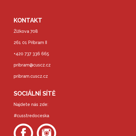
KONTAKT
Žižkova 708
261 01 Příbram II
+420 737 336 665
pribram@cuscz.cz
pribram.cuscz.cz
SOCIÁLNÍ SÍTĚ
Najdete nás zde:
#cusstredoceska