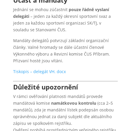
Účast a mandáty
Jednání se mohou zúčastnit
pouze řádně vyslaní
delegáti
– jeden za každý okresní sportovní svaz a
jeden za každou sportovní organizaci SK/TJ, v
souladu se Stanovami ČUS.
Mandáty delegátů potvrzují základní organizační
články. Valné hromady se dále účastní členové
Výkonného výboru a Revizní komise ČUS Příbram.
Přizvaní hosté jsou vítáni.
Tiskopis – delegát VH. docx
Důležité upozornění
V rámci ověřování platnosti mandátů provede
mandátová komise
namátkovou kontrolu
(cca 2–5
mandátů), zda je mandátní lístek podepsán osobou
oprávněnou jednat za daný subjekt dle aktuálního
zápisu ve spolkovém rejstříku.
Ověření probíhá prostřednictvím veřejného rejstříku